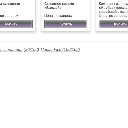
а складные
Складное кресло
Комплект для о
«Валдай»
«Аруба» (кресла
кофейный столи
 по запросу
Цена: по запросу
Цена: по запросу
Купить
Купить
Купить
 страница (20/108)
Последняя (100/108)