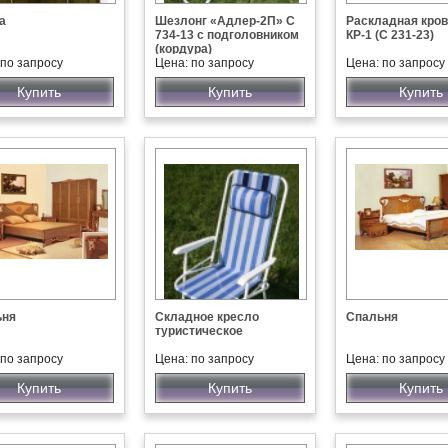
а
Шезлонг «Адлер-2П» С
Раскладная кров
734-13 с подголовником
КР-1 (С 231-23)
(кордура)
 по запросу
Цена: по запросу
Цена: по запросу
Купить
Купить
Купить
ьня
Складное кресло
Спальня
туристическое
 по запросу
Цена: по запросу
Цена: по запросу
Купить
Купить
Купить